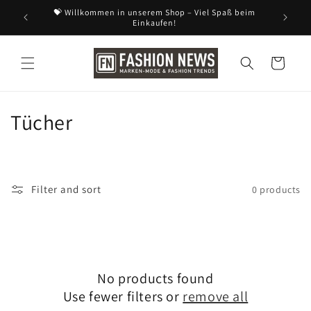
Skip to
💝 Willkommen in unserem Shop – Viel Spaß beim
content
Einkaufen!
Read
the
Cart
Privacy
Policy
C
Tücher
o
l
Filter and sort
0 products
l
e
c
No products found
t
Use fewer filters or
remove all