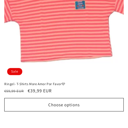
i
o
n
:
Sale
Ringel- T-Shirts More Amor Por Favor🩷
Regular
Sale
€39,99 EUR
€59,99 EUR
price
price
Choose options