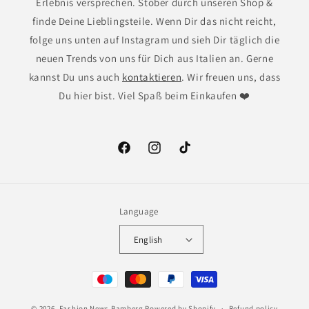
Erlebnis versprechen. Stöber durch unseren Shop &
finde Deine Lieblingsteile. Wenn Dir das nicht reicht,
folge uns unten auf Instagram und sieh Dir täglich die
neuen Trends von uns für Dich aus Italien an. Gerne
kannst Du uns auch
kontaktieren
. Wir freuen uns, dass
Du hier bist. Viel Spaß beim Einkaufen ❤️
Facebook
Instagram
TikTok
Language
English
Payment
methods
© 2026,
Fashion News Bamberg
Powered by Shopify
Refund policy