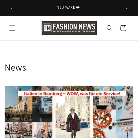
Skip to
NEU WARE ❤️
content
Cart
News