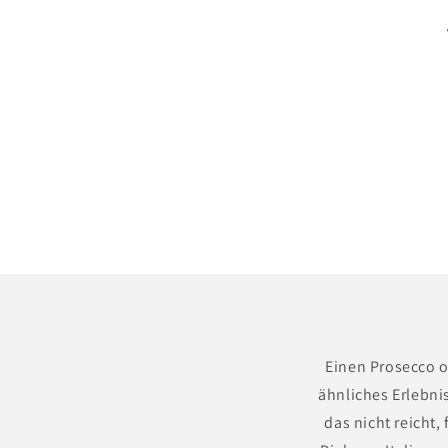
o
r
i
e
:
Einen Prosecco o
ähnliches Erlebni
das nicht reicht,