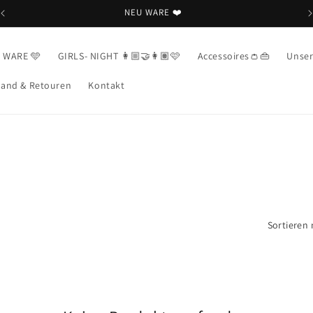
NEU WARE ❤️
💝
 WARE 🩵
GIRLS- NIGHT 👩🏼‍🤝‍👩🏽🩷
Accessoires👛👜
Unser
sand & Retouren
Kontakt
Sortieren 