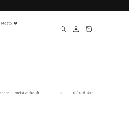
 Willkommen in unserem Shop – Viel Spaß beim Einkaufen!
 Motto ❤️
Einloggen
Warenkorb
nach:
0 Produkte